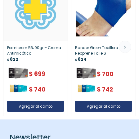
Permicrem 5% 90gr – Crema
Bander Green Tobillera
Antimicótica
Neoprene Talle S
822
824
$
$
$
699
$
700
$
740
$
742
Newsletter