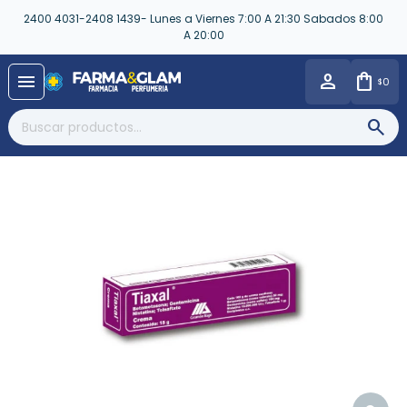
2400 4031-2408 1439- Lunes a Viernes 7:00 A 21:30 Sabados 8:00
A 20:00
close
menu
0
$