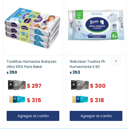
Toallitas Húmedas Babysec
Wetclean Toallas Ph
Ultra X150 Para Bebé
Humectante X 80
350
353
$
$
$
297
$
300
$
315
$
318