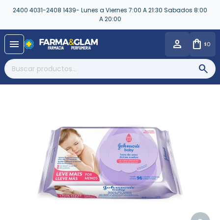
2400 4031-2408 1439- Lunes a Viernes 7:00 A 21:30 Sabados 8:00
A 20:00
close
menu
0
$