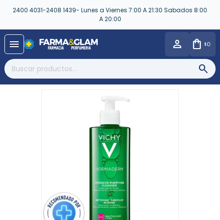
2400 4031-2408 1439- Lunes a Viernes 7:00 A 21:30 Sabados 8:00
A 20:00
close
menu
0
$