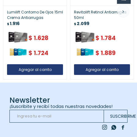
Lumilift Contorno De Ojos 15ml
Revitalift Retinol Antiarrugas
Crema Antiarrugas
50ml
1.916
2.099
$
$
$
1.628
$
1.784
$
1.724
$
1.889
Newsletter
¡Suscribite y recibí todas nuestras novedades!
SUSCRIBIRME


