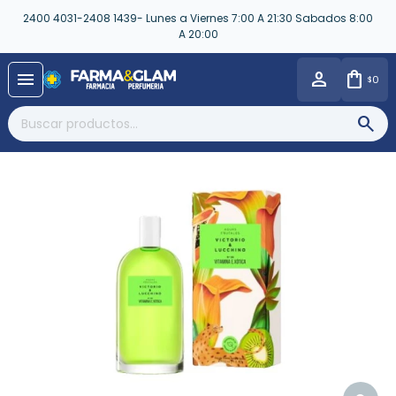
2400 4031-2408 1439- Lunes a Viernes 7:00 A 21:30 Sabados 8:00
A 20:00
close
menu
0
$