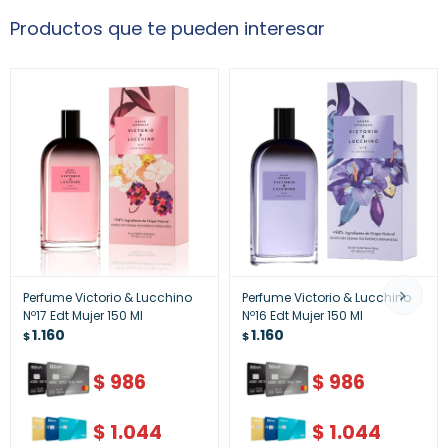
Productos que te pueden interesar
Perfume Victorio & Lucchino
Perfume Victorio & Lucchino
Nº17 Edt Mujer 150 Ml
Nº16 Edt Mujer 150 Ml
1.160
1.160
$
$
$
986
$
986
$
1.044
$
1.044