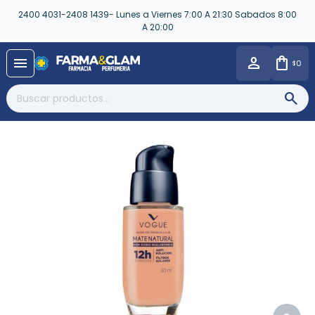
2400 4031-2408 1439- Lunes a Viernes 7:00 A 21:30 Sabados 8:00
A 20:00
close
menu
0
$