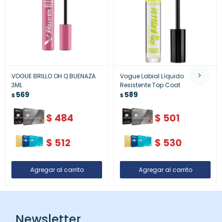
VOGUE BRILLO OH Q BUENAZA
Vogue Labial Líquido
3ML
Resistente Top Coat
569
589
$
$
$
484
$
501
$
512
$
530
Newsletter