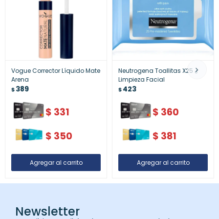
Vogue Corrector Líquido Mate
Neutrogena Toallitas X25 ¿
Arena
Limpieza Facial
389
423
$
$
$
331
$
360
$
350
$
381
Newsletter