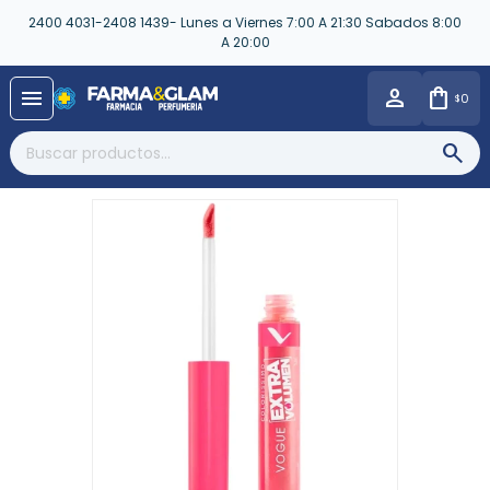
2400 4031-2408 1439- Lunes a Viernes 7:00 A 21:30 Sabados 8:00
A 20:00
close
menu
0
$