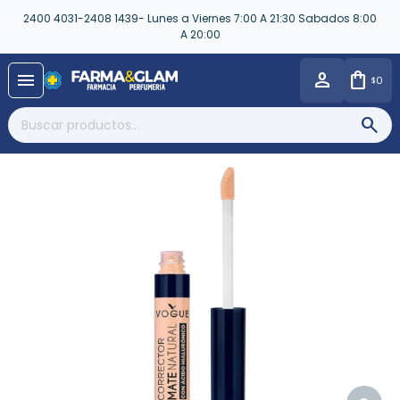
2400 4031-2408 1439- Lunes a Viernes 7:00 A 21:30 Sabados 8:00
A 20:00
close
menu
0
$