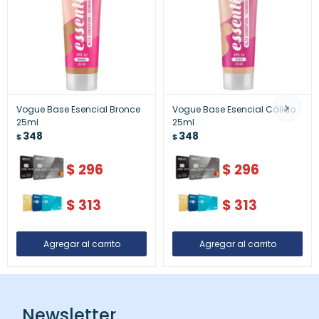
Vogue Base Esencial Bronce
Vogue Base Esencial Cálido
25ml
25ml
348
348
$
$
$
296
$
296
$
313
$
313
Newsletter