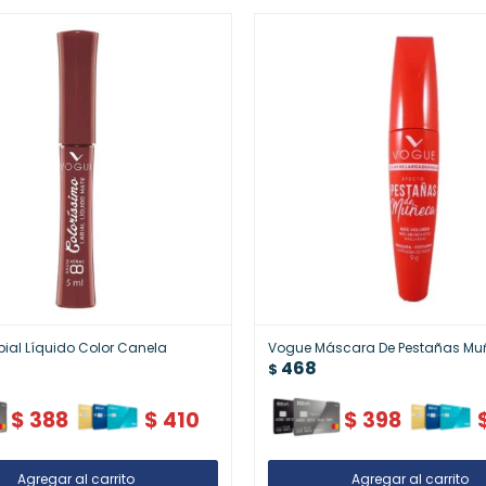
ial Líquido Color Canela
Vogue Máscara De Pestañas M
468
$
$
388
$
410
$
398