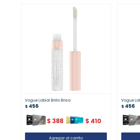
Vogue Labial Brillo Brisa
Vogue Lab
456
456
$
$
$
388
$
410