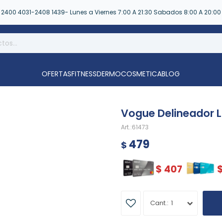
2400 4031-2408 1439- Lunes a Viernes 7:00 A 21:30 Sabados 8:00 A 20:00
OFERTAS
FITNESS
DERMOCOSMETICA
BLOG
Vogue Delineador Lí
61473
479
$
$
407
1