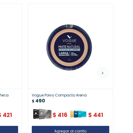
uñeca
Vogue Polvo Compacto Arena
Vogu
490
4
$
$
$
421
$
416
$
441