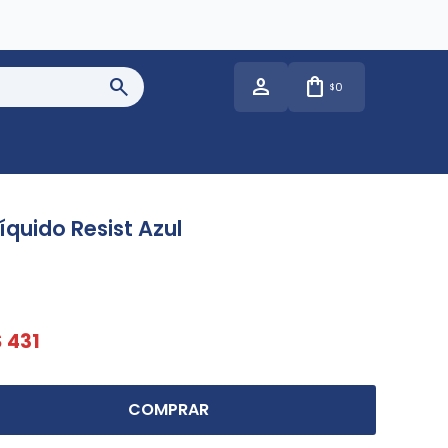
0
$
quido Resist Azul
$
431
COMPRAR