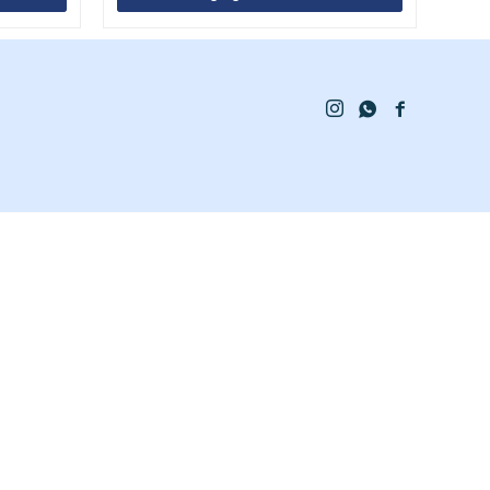


