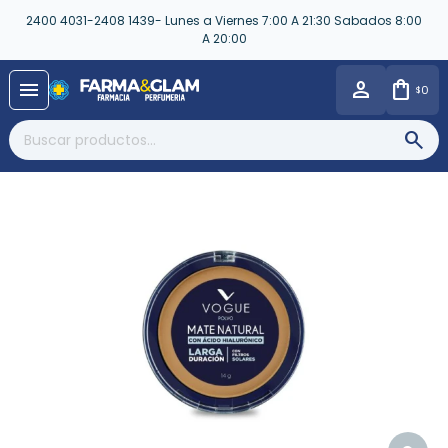
2400 4031-2408 1439- Lunes a Viernes 7:00 A 21:30 Sabados 8:00
A 20:00
close
menu
0
$