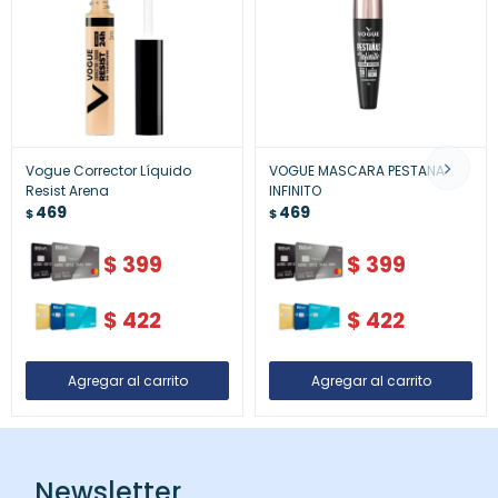
Vogue Corrector Líquido
VOGUE MASCARA PESTANA
Resist Arena
INFINITO
469
469
$
$
$
399
$
399
$
422
$
422
Newsletter