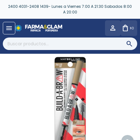
2400 4031-2408 1439- Lunes a Viernes 7:00 A 21:30 Sabados 8:00
A 20:00
close
menu
0
$