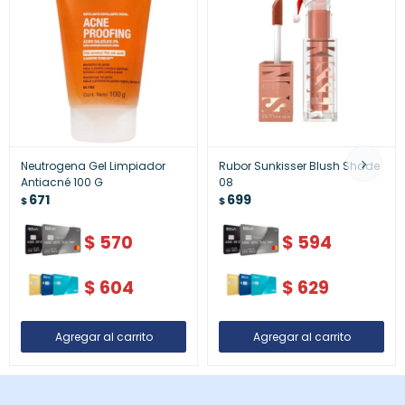
Neutrogena Gel Limpiador
Rubor Sunkisser Blush Shade
Antiacné 100 G
08
671
699
$
$
$
570
$
594
$
604
$
629