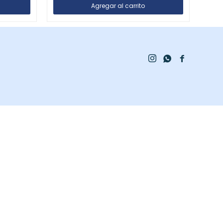


