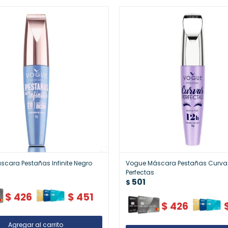
cara Pestañas Infinite Negro
Vogue Máscara Pestañas Curva
Perfectas
501
$
$
426
$
451
$
426