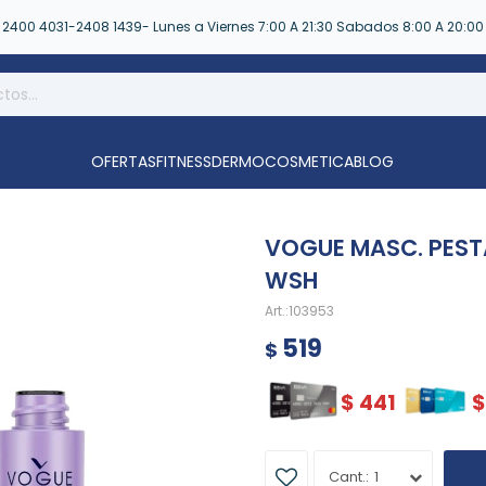
2400 4031-2408 1439- Lunes a Viernes 7:00 A 21:30 Sabados 8:00 A 20:00
OFERTAS
FITNESS
DERMOCOSMETICA
BLOG
VOGUE MASC. PEST
WSH
103953
519
$
$
441
$
1