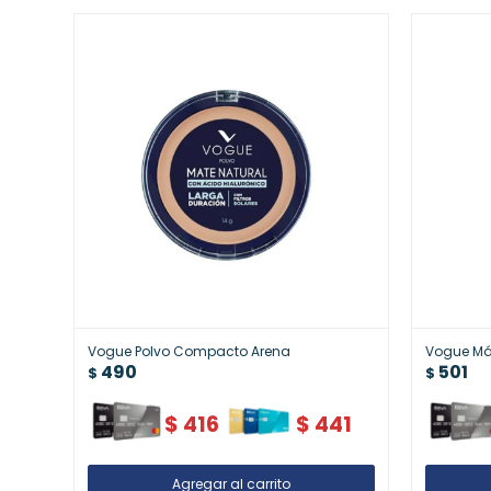
Vogue Polvo Compacto Arena
Vogue Más
490
501
$
$
$
416
$
441