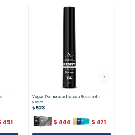
s
Vogue Delineador Líquido Resistente
Vogue
52
Negro
$
523
$
$
451
$
444
$
471