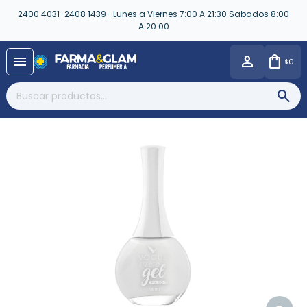
2400 4031-2408 1439- Lunes a Viernes 7:00 A 21:30 Sabados 8:00
A 20:00
close
menu
0
$