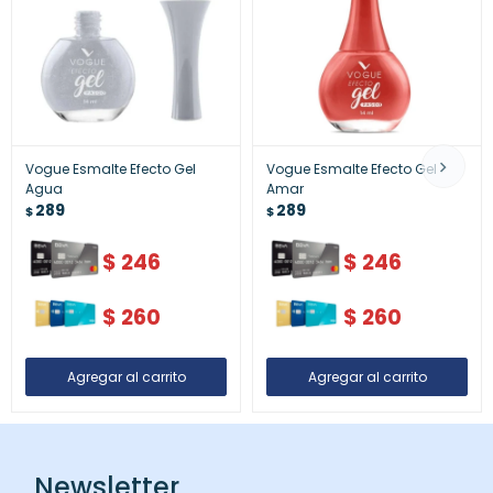
Vogue Esmalte Efecto Gel
Vogue Esmalte Efecto Gel
Agua
Amar
289
289
$
$
$
246
$
246
$
260
$
260
Newsletter