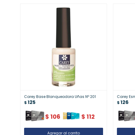
Carey Base Blanqueadora Uñas Nº 201
Carey Esma
125
126
$
$
$
106
$
112