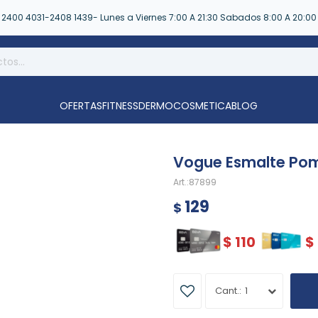
2400 4031-2408 1439- Lunes a Viernes 7:00 A 21:30 Sabados 8:00 A 20:00
OFERTAS
FITNESS
DERMOCOSMETICA
BLOG
Vogue Esmalte Po
87899
129
$
$
110
$
1