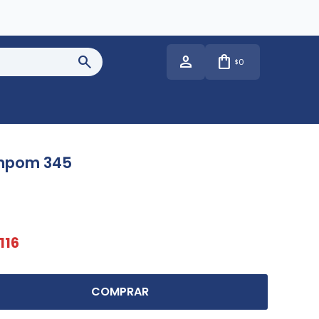
0
$
mpom 345
116
COMPRAR