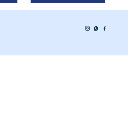


