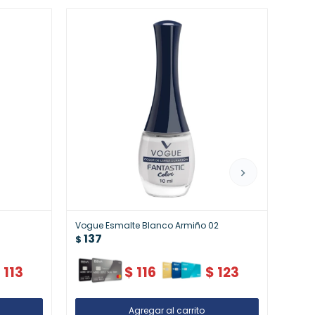
Vogue Esmalte Blanco Armiño 02
Vogu
137
13
$
$
$
113
$
116
$
123