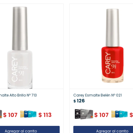
lte Alto Brillo Nº 713
Carey Esmalte Belén Nº 021
126
$
$
107
$
113
$
107