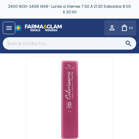
2400 4031-2408 1439- Lunes a Viernes 7:00 A 21:30 Sabados 8:00
A 20:00
close
menu
0
$