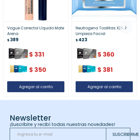
Vogue Corrector Líquido Mate
Neutrogena Toallitas X25 ¿
Arena
Limpieza Facial
389
423
$
$
$
331
$
360
$
350
$
381
Newsletter
¡Suscribite y recibí todas nuestras novedades!
SUSCRIBIRME