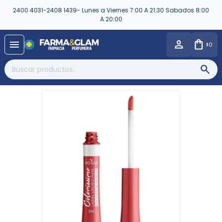
2400 4031-2408 1439- Lunes a Viernes 7:00 A 21:30 Sabados 8:00
A 20:00
close
menu
0
$