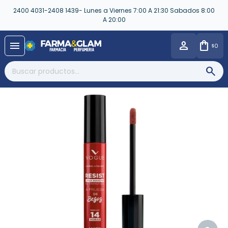
2400 4031-2408 1439- Lunes a Viernes 7:00 A 21:30 Sabados 8:00
A 20:00
close
menu
0
$