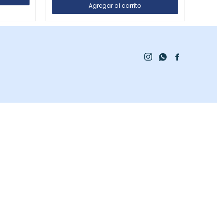


