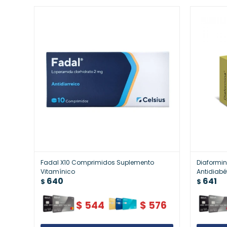
Fadal X10 Comprimidos Suplemento
Diaformi
Vitamínico
Antidiabé
640
641
$
$
$
544
$
576