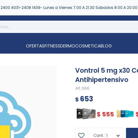
2400 4031-2408 1439- Lunes a Viernes 7:00 A 21:30 Sabados 8:00 A 20:00
OFERTAS
FITNESS
DERMOCOSMETICA
BLOG
Vontrol 5 mg x30 
Antihipertensivo
666
653
$
$
555
1