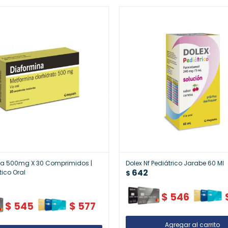
na 500mg X 30 Comprimidos |
Dolex Nf Pediátrico Jarabe 60 Ml
642
tico Oral
$
$
546
$
545
$
577