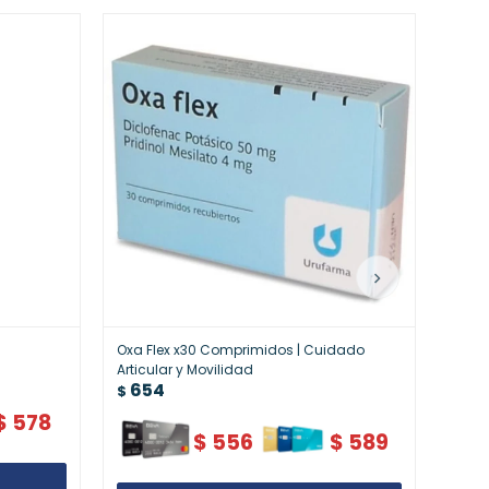
Oxa Flex x30 Comprimidos | Cuidado
Diabe
65
Articular y Movilidad
$
654
$
$
578
$
556
$
589