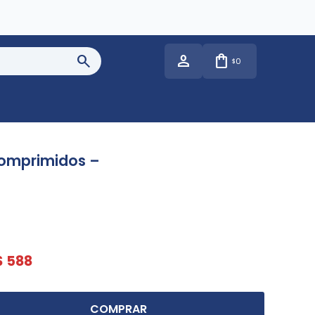
0
$
Comprimidos –
$
588
COMPRAR