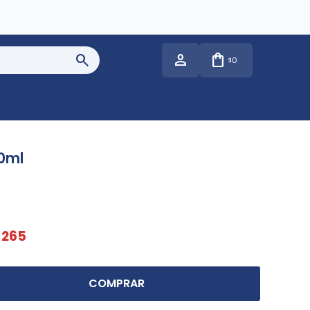
0
$
0ml
265
COMPRAR