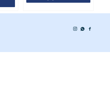


