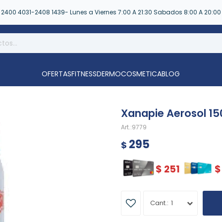
2400 4031-2408 1439- Lunes a Viernes 7:00 A 21:30 Sabados 8:00 A 20:00
OFERTAS
FITNESS
DERMOCOSMETICA
BLOG
Xanapie Aerosol 15
9779
295
$
$
251
$
1