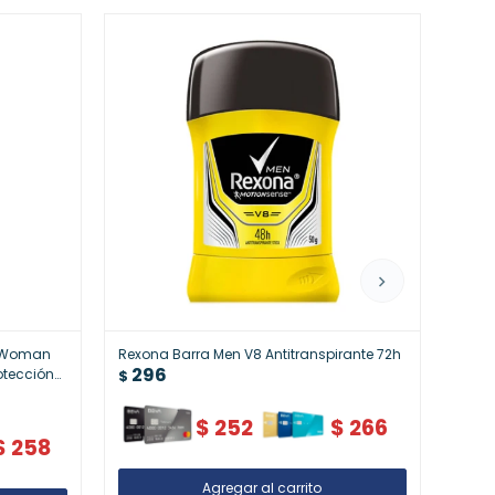
l Woman
Rexona Barra Men V8 Antitranspirante 72h
Rexon
296
otección
Prote
$
29
Activ
$
$
252
$
266
$
258