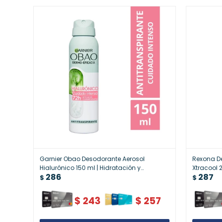
Garnier Obao Desodorante Aerosol
Rexona D
Hialurónico 150 ml | Hidratación y
Xtracool 
286
287
Protección Antitranspirante
Antitrans
$
$
$
243
$
257