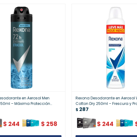
esodorante en Aerosol Men
Rexona Desodorante en Aeroso
250ml – Máxima Protección
Cotton Dry 250ml – Frescura y Pr
287
pirante
Femenina
$
$
244
$
258
$
244