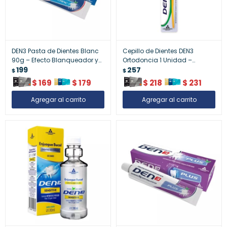
DEN3 Pasta de Dientes Blanc
Cepillo de Dientes DEN3
90g – Efecto Blanqueador y
Ortodoncia 1 Unidad –
Frescura
199
Limpieza Precisa para
257
$
$
Brackets
$
169
$
179
$
218
$
231