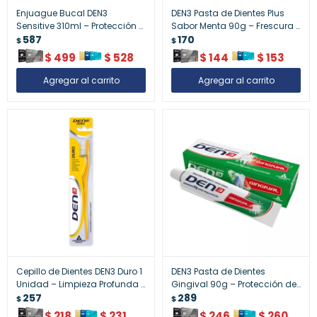
Enjuague Bucal DEN3
DEN3 Pasta de Dientes Plus
Sensitive 310ml – Protección y
Sabor Menta 90g – Frescura y
Cuidado para Encías
587
Cuidado Completo
170
$
$
Sensibles
$
499
$
528
$
144
$
153
Cepillo de Dientes DEN3 Duro 1
DEN3 Pasta de Dientes
Unidad – Limpieza Profunda y
Gingival 90g – Protección de
Efectiva
257
Encías y Salud Bucal
289
$
$
$
218
$
231
$
246
$
260