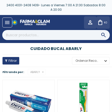
2400 4031-2408 1439- Lunes a Viernes 7:00 A 21:30 Sabados 8:00
A 20:00
close
menu
0
$
CUIDADO BUCAL ABARLY
Recomendados
Filtrando por:
ABARLY