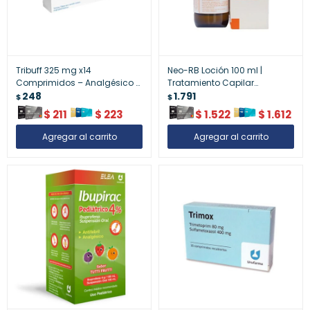
Tribuff 325 mg x14
Neo-RB Loción 100 ml |
Comprimidos – Analgésico y
Tratamiento Capilar
Antiinflamatorio
248
Fortalecedor
1.791
$
$
$
211
$
223
$
1.522
$
1.612