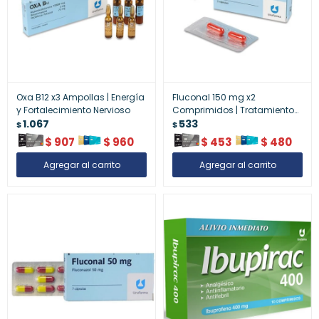
Oxa B12 x3 Ampollas | Energía
Fluconal 150 mg x2
y Fortalecimiento Nervioso
Comprimidos | Tratamiento
1.067
Antifúngico de Alta Potencia
533
$
$
$
907
$
960
$
453
$
480