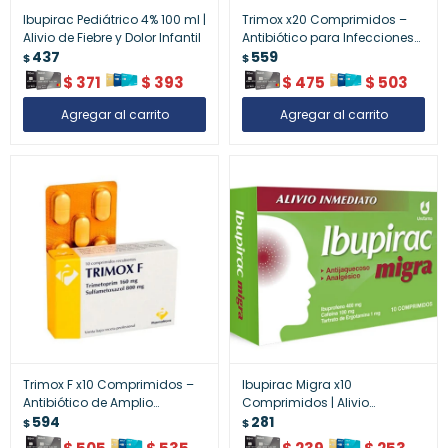
Ibupirac Pediátrico 4% 100 ml |
Trimox x20 Comprimidos –
Alivio de Fiebre y Dolor Infantil
Antibiótico para Infecciones
437
Bacterianas
559
$
$
$
371
$
393
$
475
$
503
Trimox F x10 Comprimidos –
Ibupirac Migra x10
Antibiótico de Amplio
Comprimidos | Alivio
Espectro
594
Específico para Dolor de
281
$
$
Cabeza y Migraña