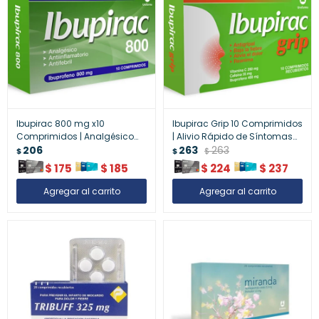
Ibupirac 800 mg x10
Ibupirac Grip 10 Comprimidos
Comprimidos | Analgésico
| Alivio Rápido de Síntomas
Potente para Dolores Intensos
206
de Gripe
263
263
$
$
$
$
175
$
185
$
224
$
237