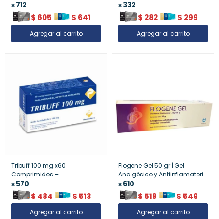
Efectivo
712
de Acción Rápida
332
$
$
$
605
$
641
$
282
$
299
Tribuff 100 mg x60
Flogene Gel 50 gr | Gel
Comprimidos –
Analgésico y Antiinflamatorio
Antiinflamatorio de Uso Diario
570
de Uso Tópico
610
$
$
$
484
$
513
$
518
$
549