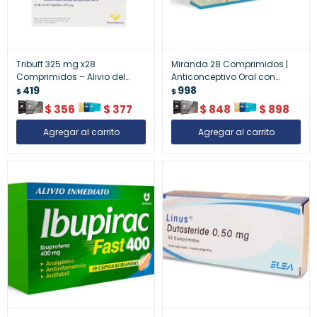
Tribuff 325 mg x28
Miranda 28 Comprimidos |
Comprimidos – Alivio del
Anticonceptivo Oral con
Dolor y la Fiebre
419
Regulación Hormonal
998
$
$
$
356
$
377
$
848
$
898