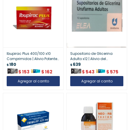
Ibupirac Plus 400/100 x10
Supositorio de Glicerina
Comprimidos | Alivio Potente
Adulto x12 | Alivio del
del Dolor y la Tensión
180
Estreñimiento de Forma
639
$
$
Muscular
Suave
$
153
$
162
$
543
$
575