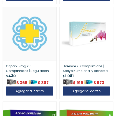
Cripan 5 mg x10
Florence 21 Comprimidos |
Comprimidos | Regulación
Apoyo Nutricional y Bienestar
de Presión Arterial
430
General
1.081
$
$
$
365
$
387
$
919
$
973