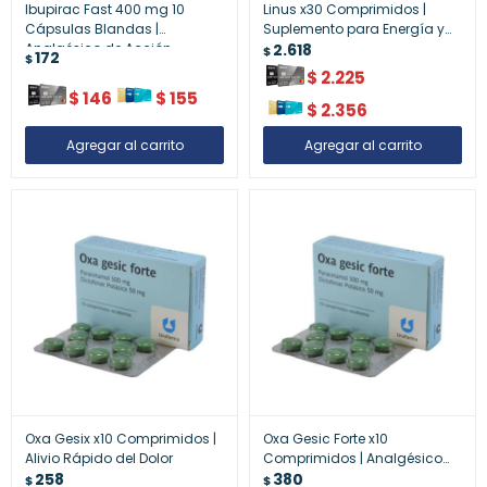
Ibupirac Fast 400 mg 10
Linus x30 Comprimidos |
Cápsulas Blandas |
Suplemento para Energía y
Analgésico de Acción
Rendimiento
2.618
$
172
$
Rápida
$
2.225
$
146
$
155
$
2.356
Oxa Gesix x10 Comprimidos |
Oxa Gesic Forte x10
Alivio Rápido del Dolor
Comprimidos | Analgésico
258
Potente para Dolor Intenso
380
$
$