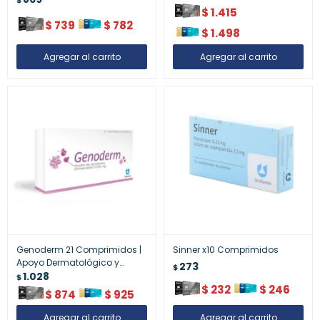
$
$
1.415
$
739
$
782
$
1.498
Genoderm 21 Comprimidos |
Sinner x10 Comprimidos
Apoyo Dermatológico y
273
$
Bienestar de la Piel
1.028
$
$
232
$
246
$
874
$
925