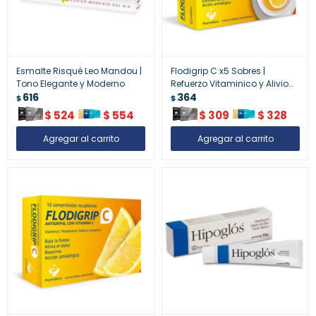
Esmalte Risqué Leo Mandou |
Flodigrip C x5 Sobres |
Tono Elegante y Moderno
Refuerzo Vitaminico y Alivio
616
de Síntomas de Resfrío
364
$
$
$
524
$
554
$
309
$
328