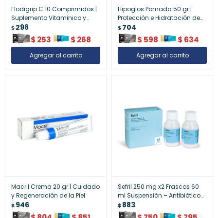
Flodigrip C 10 Comprimidos |
Hipoglos Pomada 50 gr |
Suplemento Vitaminico y
Protección e Hidratación de
Alivio de Resfrío
298
la Piel del Bebé
704
$
$
$
253
$
268
$
598
$
634
Macril Crema 20 gr | Cuidado
Sefril 250 mg x2 Frascos 60
y Regeneración de la Piel
ml Suspensión – Antibiótico
946
Infantil Oral
883
$
$
$
804
$
851
$
750
$
795