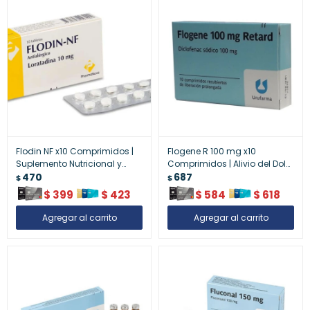
Flodin NF x10 Comprimidos |
Flogene R 100 mg x10
Suplemento Nutricional y
Comprimidos | Alivio del Dolor
Apoyo General
470
y Antiinflamatorio
687
$
$
$
399
$
423
$
584
$
618