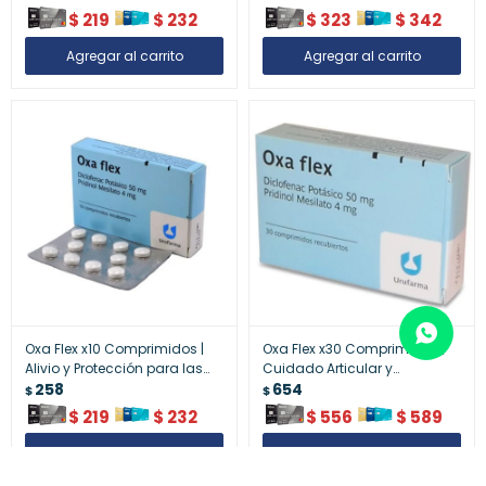
$
219
$
232
$
323
$
342
Oxa Flex x10 Comprimidos |
Oxa Flex x30 Comprimidos |
Alivio y Protección para las
Cuidado Articular y
Articulaciones
258
Movilidad
654
$
$
$
219
$
232
$
556
$
589