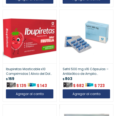
Ibupiretas Masticable x10
Sefril 500 mg x16 Cápsulas –
Comprimidos | Alivio del Dolor
Antibiótico de Amplio
con Sabor Agradable
159
Espectro
803
$
$
$
135
$
143
$
682
$
723