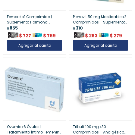
Femorel x1 Comprimido |
Plenovit 50 mg Masticable x2
Suplemento Hormonal
Comprimidos – Suplemento
Femenino
855
Masticable Energizante
310
$
$
$
727
$
769
$
263
$
279
Ovumix x6 Óvulos |
Tribuff 100 mg x30
Tratamiento Íntimo Femenino
Comprimidos – Analgésico