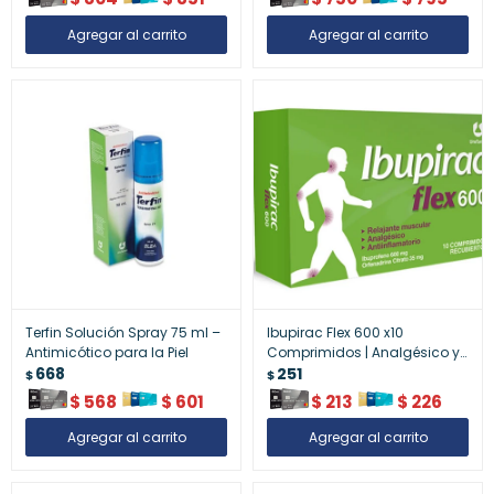
Terfin Solución Spray 75 ml –
Ibupirac Flex 600 x10
Antimicótico para la Piel
Comprimidos | Analgésico y
668
Relajante Muscular
251
$
$
$
568
$
601
$
213
$
226