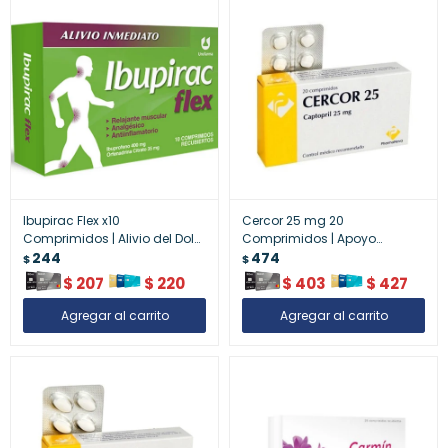
Ibupirac Flex x10
Cercor 25 mg 20
Comprimidos | Alivio del Dolor
Comprimidos | Apoyo
y Tensión Muscular
244
Cardiovascular y Regulación
474
$
$
de Colesterol
$
207
$
220
$
403
$
427