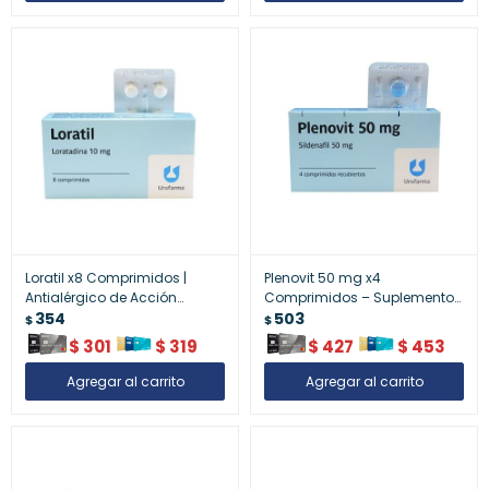
Loratil x8 Comprimidos |
Plenovit 50 mg x4
Antialérgico de Acción
Comprimidos – Suplemento
Rápida
354
Multivitamínico Energizante
503
$
$
$
301
$
319
$
427
$
453