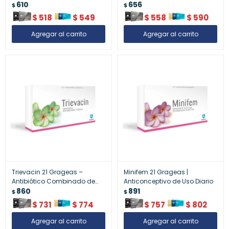
Bienestar General
610
Tratamiento Antibiótico
656
$
$
Infantil
$
518
$
549
$
558
$
590
Trievacin 21 Grageas –
Minifem 21 Grageas |
Antibiótico Combinado de
Anticonceptivo de Uso Diario
Amplia Acción
860
891
$
$
$
731
$
774
$
757
$
802