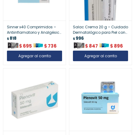
Sinner x40 Comprimidos –
Salac Crema 20 g – Cuidado
Antiinflamatorio y Analgésico
Dermatológico para Piel con
Eficaz
818
Imperfecciones
996
$
$
$
695
$
736
$
847
$
896