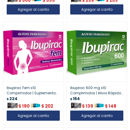
$
505
$
535
$
239
$
253
Ibupirac Fem x10
Ibupirac 600 mg x10
Comprimidos | Suplemento
Comprimidos | Alivio Rápido
Analgésico Femenino para
224
del Dolor Moderado
164
$
$
Dolor Menstrual
$
190
$
202
$
139
$
148