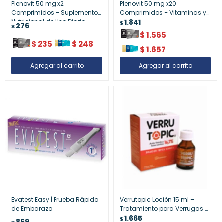
Plenovit 50 mg x2
Plenovit 50 mg x20
Comprimidos – Suplemento
Comprimidos – Vitaminas y
Nutricional de Uso Diario
Minerales para el Bienestar
1.841
$
276
$
Diario
$
1.565
$
235
$
248
$
1.657
Evatest Easy | Prueba Rápida
Verrutopic Loción 15 ml –
de Embarazo
Tratamiento para Verrugas y
Lesiones Cutáneas
1.665
$
869