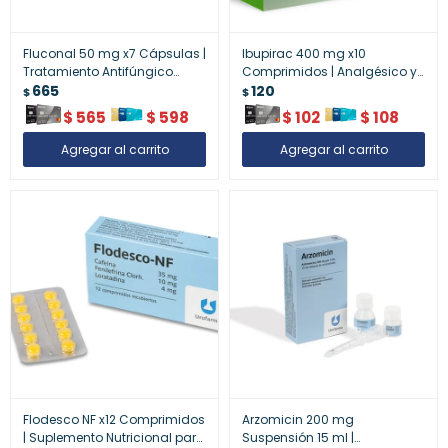
Fluconal 50 mg x7 Cápsulas |
Ibupirac 400 mg x10
Tratamiento Antifúngico
Comprimidos | Analgésico y
Eficaz
665
Antiinflamatorio de Uso Diario
120
$
$
$
565
$
598
$
102
$
108
Flodesco NF x12 Comprimidos
Arzomicin 200 mg
| Suplemento Nutricional para
Suspensión 15 ml |