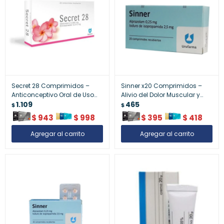
Secret 28 Comprimidos –
Sinner x20 Comprimidos –
Anticonceptivo Oral de Uso
Alivio del Dolor Muscular y
Diario
1.109
Fiebre
465
$
$
$
943
$
998
$
395
$
418