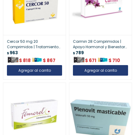
Cercor 50 mg 20
Carmin 28 Comprimidos |
Comprimidos | Tratamiento
Apoyo Hormonal y Bienestar
Cardiovascular
963
Femenino
789
$
$
$
818
$
867
$
671
$
710