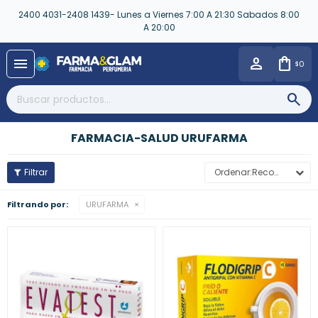
2400 4031-2408 1439- Lunes a Viernes 7:00 A 21:30 Sabados 8:00
A 20:00
close
menu
0
$
FARMACIA-SALUD URUFARMA
Recomendados
Filtrando por:
URUFARMA