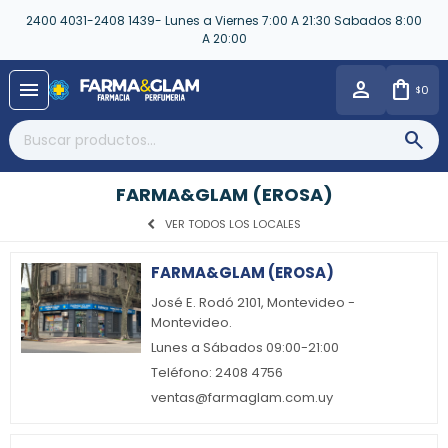
2400 4031-2408 1439- Lunes a Viernes 7:00 A 21:30 Sabados 8:00
A 20:00
close
menu
0
$
FARMA&GLAM (EROSA)
VER TODOS LOS LOCALES
FARMA&GLAM (EROSA)
José E. Rodó 2101, Montevideo -
Montevideo.
Lunes a Sábados 09:00-21:00
Teléfono: 2408 4756
ventas@farmaglam.com.uy