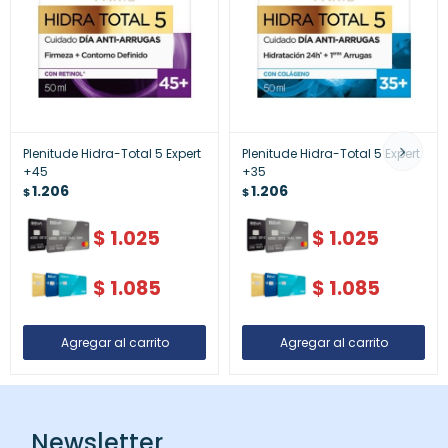
Plenitude Hidra-Total 5 Expert
Plenitude Hidra-Total 5 Expert
+45
+35
1.206
1.206
$
$
$
1.025
$
1.025
$
1.085
$
1.085
Newsletter