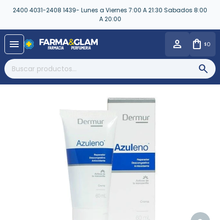
2400 4031-2408 1439- Lunes a Viernes 7:00 A 21:30 Sabados 8:00
A 20:00
close
menu
0
$