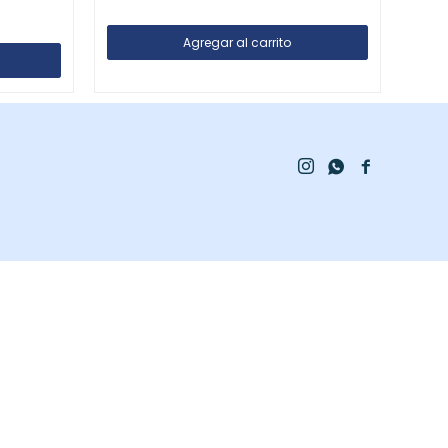


