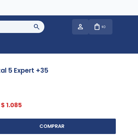
0
$
al 5 Expert +35
$
1.085
COMPRAR