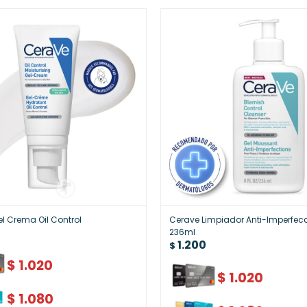
l Crema Oil Control
Cerave Limpiador Anti-Imperfec
236ml
1.200
$
$
1.020
$
1.020
$
1.080