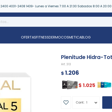
2400 4031-2408 1439- Lunes a Viernes 7:00 A 21:30 Sabados 8:00 A 20:00
OFERTAS
FITNESS
DERMOCOSMETICA
BLOG
Plenitude Hidra-Tot
313
1.206
$
$
1.025
1