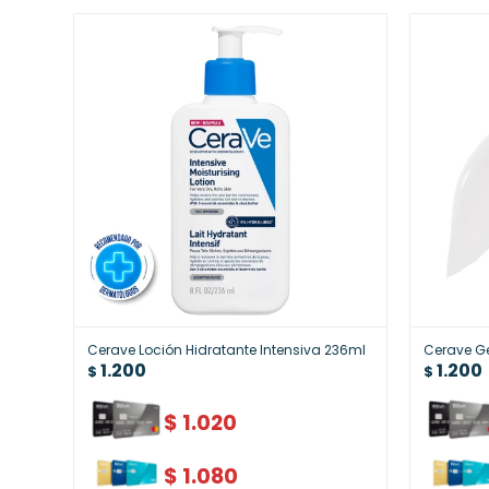
Cerave Loción Hidratante Intensiva 236ml
Cerave Ge
1.200
1.200
$
$
$
1.020
$
1.080