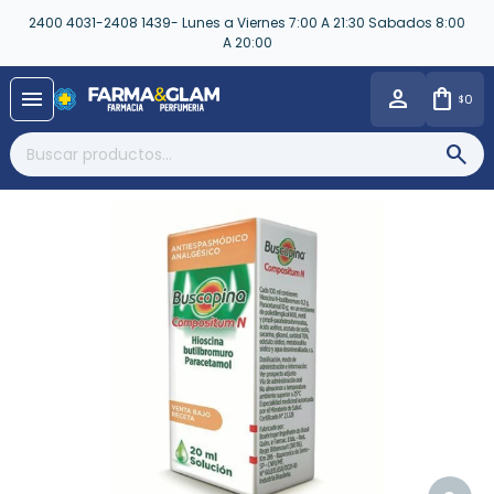
2400 4031-2408 1439- Lunes a Viernes 7:00 A 21:30 Sabados 8:00
A 20:00
close
menu
0
$