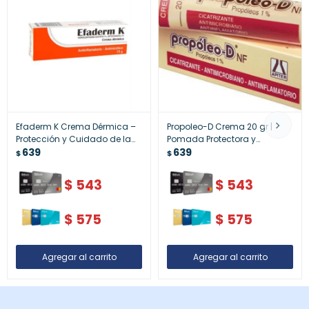
Efaderm K Crema Dérmica –
Propoleo-D Crema 20 gr |
Protección y Cuidado de la
Pomada Protectora y
Piel
639
Calmante
639
$
$
$
543
$
543
$
575
$
575