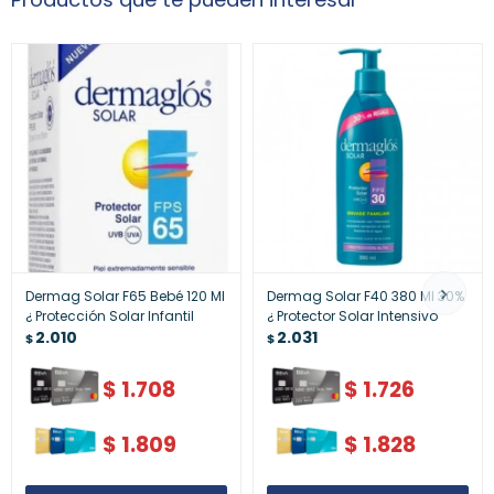
Dermag Solar F65 Bebé 120 Ml
Dermag Solar F40 380 Ml 30%
¿ Protección Solar Infantil
¿ Protector Solar Intensivo
2.010
2.031
$
$
$
1.708
$
1.726
$
1.809
$
1.828