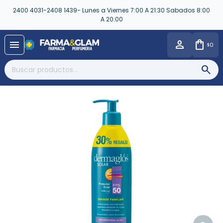
2400 4031-2408 1439- Lunes a Viernes 7:00 A 21:30 Sabados 8:00
A 20:00
close
menu
0
$