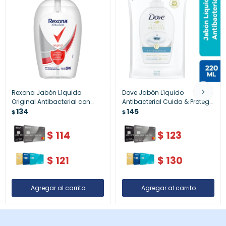
Rexona Jabón Líquido
Dove Jabón Líquido
Original Antibacterial con
Antibacterial Cuida & Protege
Dispensador 250ml –
134
Doypack Repuesto 220ml –
145
$
$
Práctico y Seguro
Higiene Efectiva
$
114
$
123
$
121
$
130