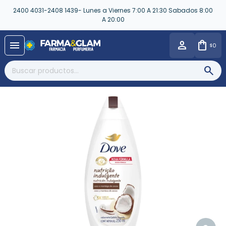
2400 4031-2408 1439- Lunes a Viernes 7:00 A 21:30 Sabados 8:00
A 20:00
close
menu
0
$