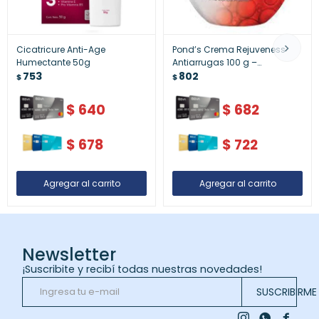
Cicatricure Anti-Age
Pond’s Crema Rejuveness
Humectante 50g
Antiarrugas 100 g –
753
Reducción Visible de Líneas
802
$
$
de Expresión
$
640
$
682
$
678
$
722
Newsletter
¡Suscribite y recibí todas nuestras novedades!
SUSCRIBIRME


