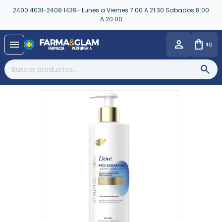
2400 4031-2408 1439- Lunes a Viernes 7:00 A 21:30 Sabados 8:00
A 20:00
close
menu
0
$