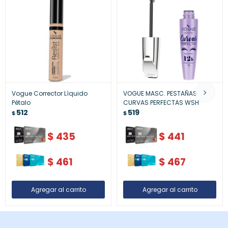
Vogue Corrector Líquido
VOGUE MASC. PESTAÑAS
Pétalo
CURVAS PERFECTAS WSH
512
519
$
$
$
435
$
441
$
461
$
467