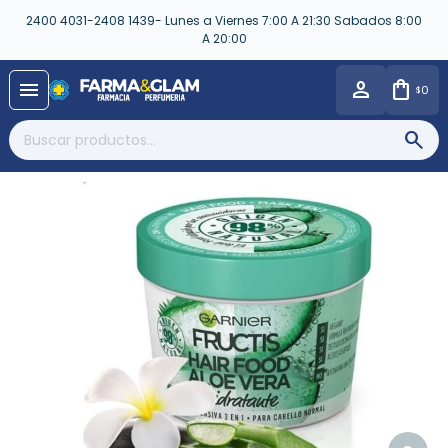
2400 4031-2408 1439- Lunes a Viernes 7:00 A 21:30 Sabados 8:00
A 20:00
close
menu
0
$