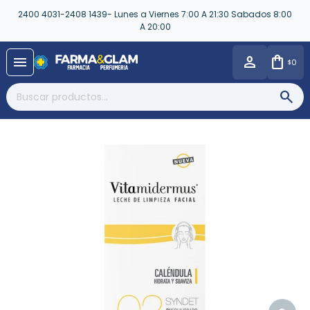
2400 4031-2408 1439- Lunes a Viernes 7:00 A 21:30 Sabados 8:00
A 20:00
close
menu
0
$