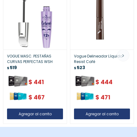
VOGUE MASC. PESTAÑAS
Vogue Delineador Líquido
CURVAS PERFECTAS WSH
Resist Café
519
523
$
$
$
441
$
444
$
467
$
471