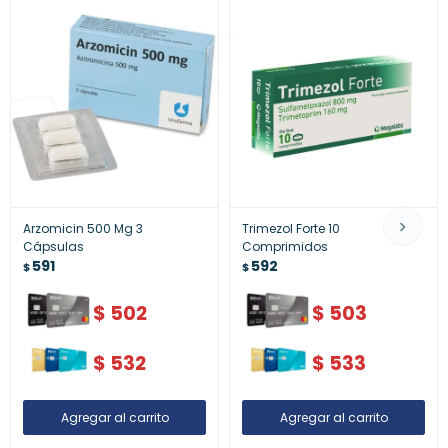
Arzomicin 500 Mg 3
Trimezol Forte 10
Cápsulas
Comprimidos
591
592
$
$
$
502
$
503
$
532
$
533