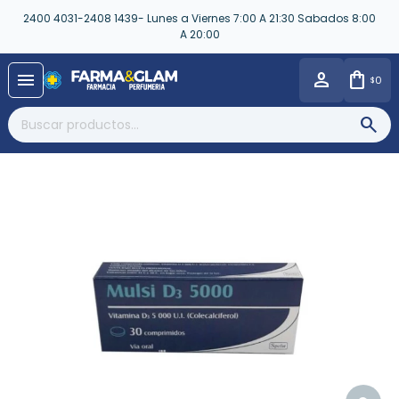
2400 4031-2408 1439- Lunes a Viernes 7:00 A 21:30 Sabados 8:00
A 20:00
close
menu
0
$