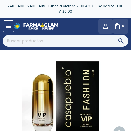
2400 4031-2408 1439- Lunes a Viernes 7:00 A 21:30 Sabados 8:00
A 20:00
close
menu
0
$