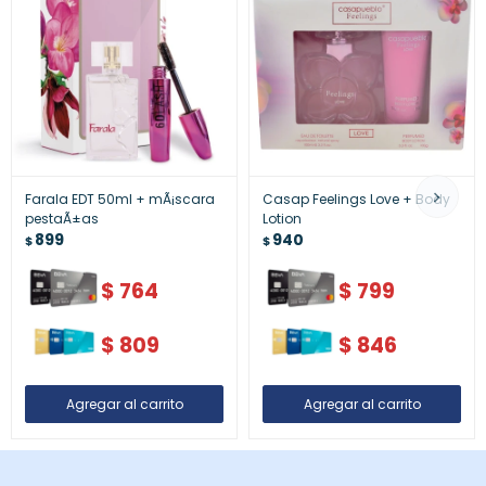
Farala EDT 50ml + mÃ¡scara
Casap Feelings Love + Body
pestaÃ±as
Lotion
899
940
$
$
$
764
$
799
$
809
$
846