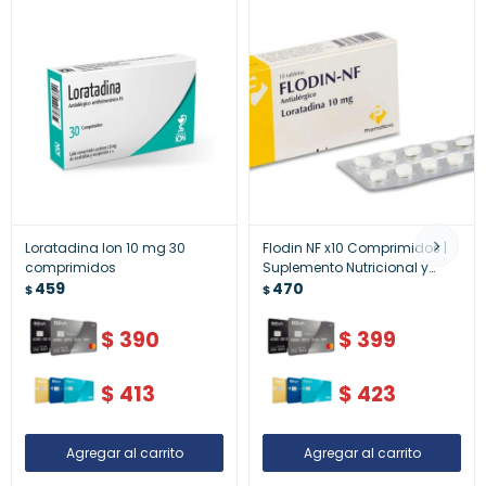
Loratadina Ion 10 mg 30
Flodin NF x10 Comprimidos |
comprimidos
Suplemento Nutricional y
459
Apoyo General
470
$
$
$
390
$
399
$
413
$
423