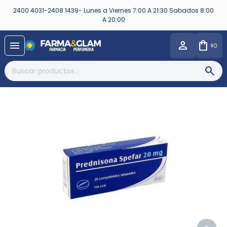
2400 4031-2408 1439- Lunes a Viernes 7:00 A 21:30 Sabados 8:00
A 20:00
close
menu
0
$