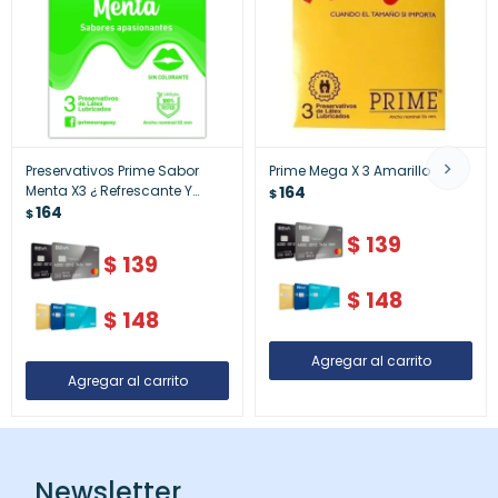
Preservativos Prime Sabor
Prime Mega X 3 Amarillo
Menta X3 ¿ Refrescante Y
164
$
Confiable
164
$
$
139
$
139
$
148
$
148
Newsletter