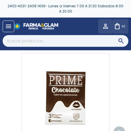
2400 4031-2408 1439- Lunes a Viernes 7:00 A 21:30 Sabados 8:00
A 20:00
close
menu
0
$