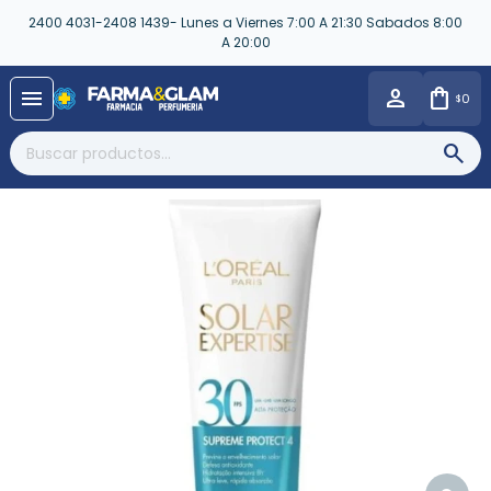
2400 4031-2408 1439- Lunes a Viernes 7:00 A 21:30 Sabados 8:00
A 20:00
close
menu
0
$