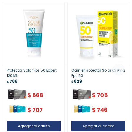
Protector Solar Fps 50 Expert
Garnier Protector Solar Crema
120 Ml
Fps 50
786
829
$
$
$
668
$
705
$
707
$
746