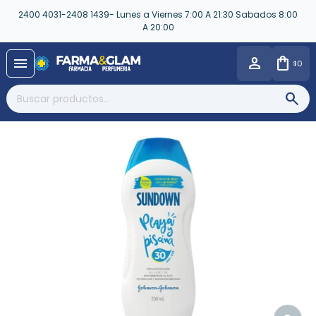
2400 4031-2408 1439- Lunes a Viernes 7:00 A 21:30 Sabados 8:00
A 20:00
close
menu
0
$