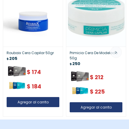
Roubaix Cera Capilar 50gr
Primicia Cera De Modelado
205
50g
$
250
$
$
174
$
212
$
184
$
225