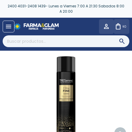
2400 4031-2408 1439- Lunes a Viernes 7:00 A 21:30 Sabados 8:00
A 20:00
close
menu
0
$