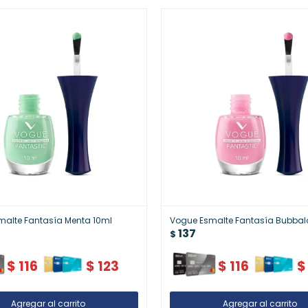
malte Fantasía Menta 10ml
Vogue Esmalte Fantasía Bubbal
137
$
$
116
$
123
$
116
$