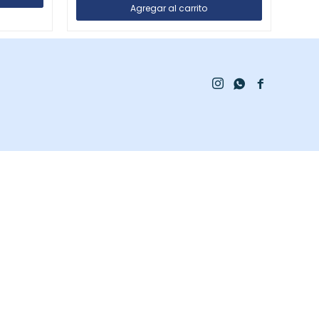


