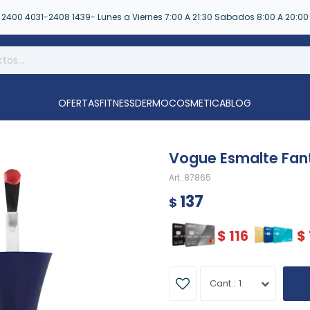
2400 4031-2408 1439- Lunes a Viernes 7:00 A 21:30 Sabados 8:00 A 20:00
OFERTAS
FITNESS
DERMOCOSMETICA
BLOG
Vogue Esmalte Fan
87865
137
$
$
116
$
1