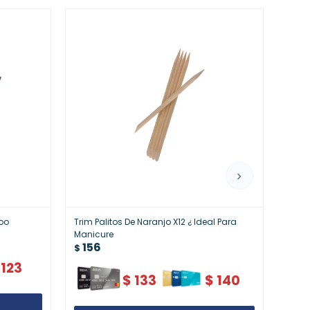
oo
Trim Palitos De Naranjo X12 ¿ Ideal Para
Colo
16
Manicure
$
156
$
123
$
133
$
140