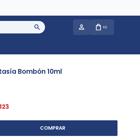
0
$
tasía Bombón 10ml
123
COMPRAR