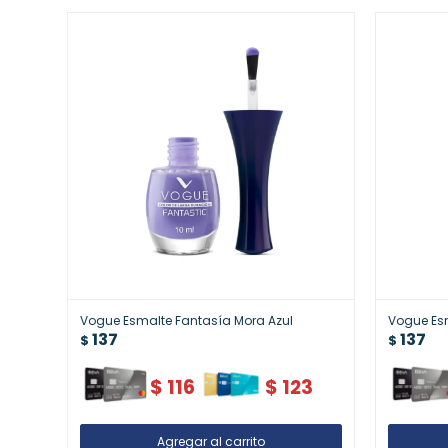
Vogue Esmalte Fantasía Mora Azul
Vogue Es
137
137
$
$
$
116
$
123