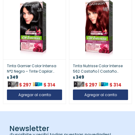
Tinta Garnier Color Intensa
Tinta Nutrisse Color Intense
N°2 Negro – Tinte Capilar
562 Castaño | Castaño
Negro Intenso
349
Elegante y Luminoso
349
$
$
$
297
$
314
$
297
$
314
Newsletter
¡Suscribite y recibí todas nuestras novedades!