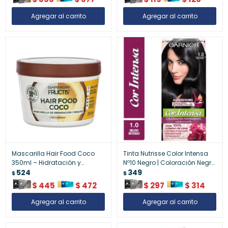
Mascarilla Hair Food Coco
Tinta Nutrisse Color Intensa
350ml – Hidratación y
Nº10 Negro | Coloración Negra
Suavidad
524
Intensa y Duradera
349
$
$
$
445
$
472
$
297
$
314