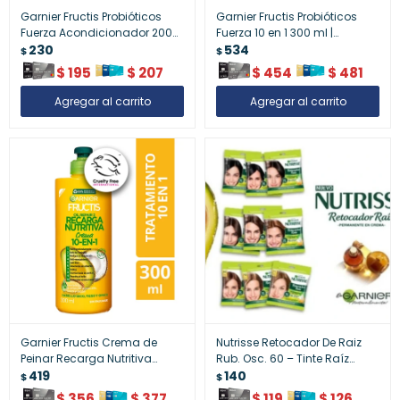
Garnier Fructis Probióticos
Garnier Fructis Probióticos
Fuerza Acondicionador 200
Fuerza 10 en 1 300 ml |
ml | Fortalece y Protege el
230
Shampoo Nutritivo para
534
$
$
Cabello Frágil
Cabello Fuerte y Saludable
$
195
$
207
$
454
$
481
Garnier Fructis Crema de
Nutrisse Retocador De Raiz
Peinar Recarga Nutritiva
Rub. Osc. 60 – Tinte Raíz
300ml – Hidratación y
419
Profesional
140
$
$
Suavidad
$
356
$
377
$
119
$
126