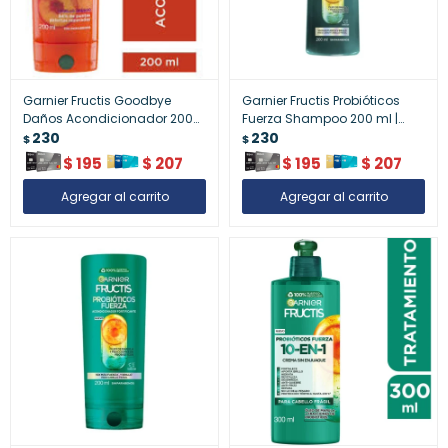
Garnier Fructis Goodbye
Garnier Fructis Probióticos
Daños Acondicionador 200
Fuerza Shampoo 200 ml |
ml | Reparación y Suavidad
230
Cabello Fuerte y Saludable
230
$
$
para Cabello Dañado
$
195
$
207
$
195
$
207