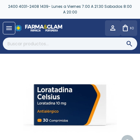
2400 4031-2408 1439- Lunes a Viernes 7:00 A 21:30 Sabados 8:00
A 20:00
close
menu
0
$