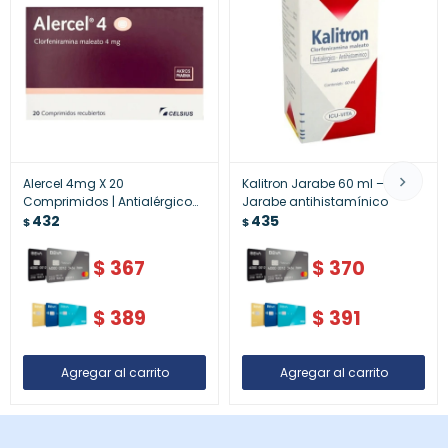
Alercel 4mg X 20
Kalitron Jarabe 60 ml –
Comprimidos | Antialérgico
Jarabe antihistamínico
Antihistamínico
432
435
$
$
$
367
$
370
$
389
$
391