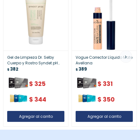
Gel de Limpieza Dr. Selby
Vogue Corrector Líquido Mate
Cuerpo y Rostro Syndet pH
Avellana
5.5 210 ml | Limpieza Suave
382
389
$
$
sin Jabón y Respeto del
Equilibrio Natural
$
325
$
331
$
344
$
350