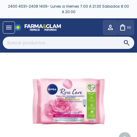
2400 4031-2408 1439- Lunes a Viernes 7:00 A 21:30 Sabados 8:00
A 20:00
close
menu
0
$