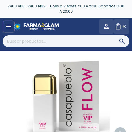
2400 4031-2408 1439- Lunes a Viernes 7:00 A 21:30 Sabados 8:00
A 20:00
close
menu
0
$