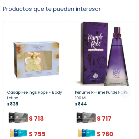
Productos que te pueden interesar
Casap Feelings Hope + Body
Perfume R-Time Purple Rose
Lotion
100 Ml
839
844
$
$
$
713
$
717
$
755
$
760