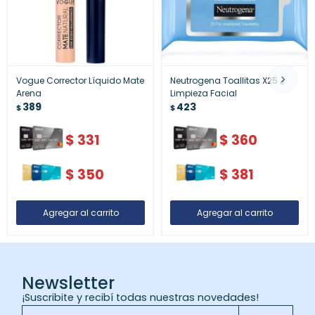
Vogue Corrector Líquido Mate
Neutrogena Toallitas X25 ¿
Arena
Limpieza Facial
389
423
$
$
$
331
$
360
$
350
$
381
Newsletter
¡Suscribite y recibí todas nuestras novedades!