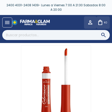
2400 4031-2408 1439- Lunes a Viernes 7:00 A 21:30 Sabados 8:00
A 20:00
close
menu
0
$