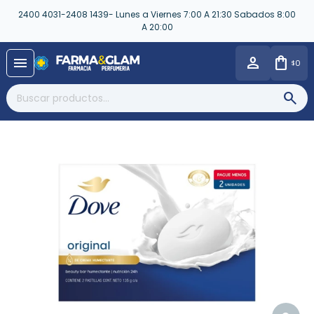
2400 4031-2408 1439- Lunes a Viernes 7:00 A 21:30 Sabados 8:00
A 20:00
close
menu
0
$