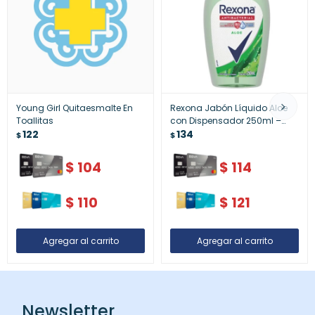
Young Girl Quitaesmalte En
Rexona Jabón Líquido Aloe
Toallitas
con Dispensador 250ml –
122
Suavidad e Hidratación
134
$
$
$
104
$
114
$
110
$
121
Newsletter